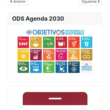
Artículo anterior: E-MAS Comunicación colabora con la jornada
Artículo siguient
Anterior
Siguiente
ODS Agenda 2030