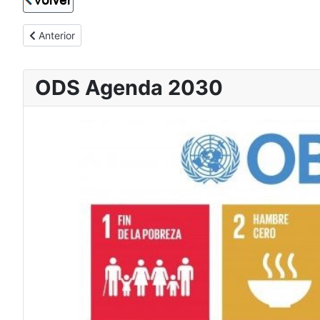
Artículo anterior: Desarrollo y diseño web
Anterior
ODS Agenda 2030